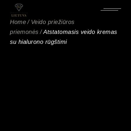
Pereiti
prie
turinio
Home
Veido priežiūros
priemonės
Atstatomasis veido kremas
su hialurono rūgštimi