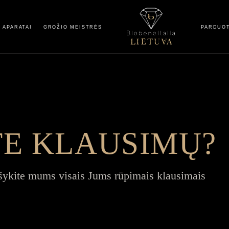
Paskyra
 APARATAI
GROŽIO MEISTRĖS
PARDUO
Apmokėjimas
Paskyr
Apmokė
TE KLAUSIMŲ?
ašykite mums visais Jums rūpimais klausimais