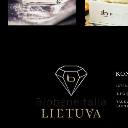
KO
+3706
INFO@
RAUDO
KAUN