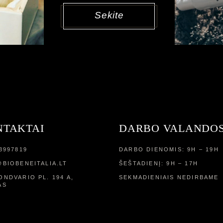
Sekite
NTAKTAI
DARBO VALANDO
3997819
DARBO DIENOMIS: 9H – 19H
BIOBENEITALIA.LT
ŠEŠTADIENĮ: 9H – 17H
NDVARIO PL. 194 A,
SEKMADIENIAIS NEDIRBAME
AS