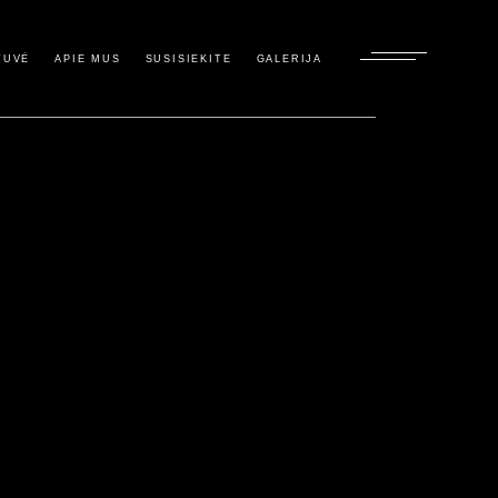
TUVĖ
APIE MUS
SUSISIEKITE
GALERIJA
a
jimas