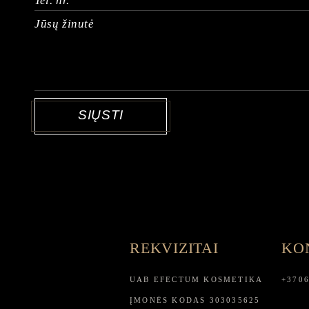
SIŲSTI
REKVIZITAI
KON
UAB EFECTUM KOSMETIKA
+370
ĮMONĖS KODAS 303035625