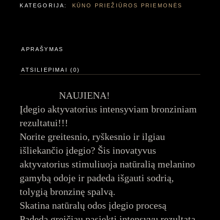
KATEGORIJA:
KŪNO PRIEŽIŪROS PRIEMONĖS
APRAŠYMAS
ATSILIEPIMAI (0)
NAUJIENA!
Įdegio aktyvatorius intensyviam bronziniam
rezultatui!!!
Norite greitesnio, ryškesnio ir ilgiau
išliekančio įdegio? Šis inovatyvus
aktyvatorius stimuliuoja natūralią melanino
gamybą odoje ir padeda išgauti sodrią,
tolygią bronzinę spalvą.
Skatina natūralų odos įdegio procesą
Padeda greičiau pasiekti intensyvų rezultatą