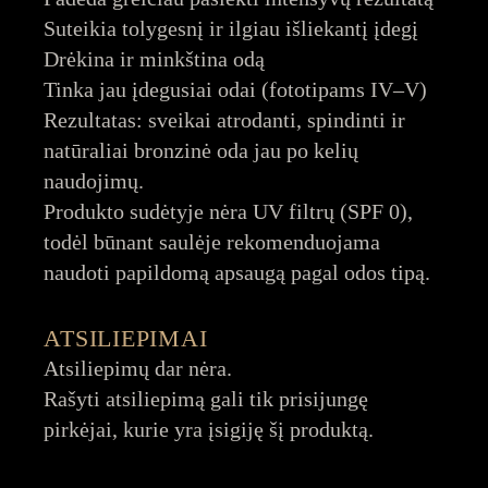
Suteikia tolygesnį ir ilgiau išliekantį įdegį
Drėkina ir minkština odą
Tinka jau įdegusiai odai (fototipams IV–V)
Rezultatas: sveikai atrodanti, spindinti ir
natūraliai bronzinė oda jau po kelių
naudojimų.
Produkto sudėtyje nėra UV filtrų (SPF 0),
todėl būnant saulėje rekomenduojama
naudoti papildomą apsaugą pagal odos tipą.
ATSILIEPIMAI
Atsiliepimų dar nėra.
Rašyti atsiliepimą gali tik prisijungę
pirkėjai, kurie yra įsigiję šį produktą.