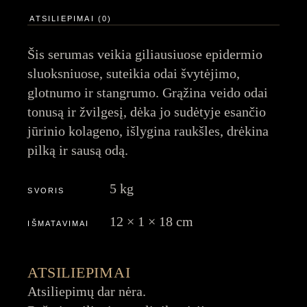
ATSILIEPIMAI (0)
Šis serumas veikia giliausiuose epidermio
sluoksniuose, suteikia odai švytėjimo,
glotnumo ir stangrumo. Grąžina veido odai
tonusą ir žvilgesį, dėka jo sudėtyje esančio
jūrinio kolageno, išlygina raukšles, drėkina
pilką ir sausą odą.
5 kg
SVORIS
12 × 1 × 18 cm
IŠMATAVIMAI
ATSILIEPIMAI
Atsiliepimų dar nėra.