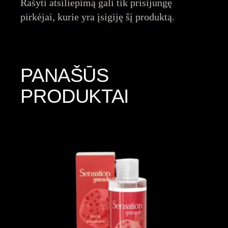
Rašyti atsiliepimą gali tik prisijungę
pirkėjai, kurie yra įsigiję šį produktą.
PANAŠŪS
PRODUKTAI