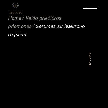
Pereiti
prie
turinio
Home
Veido priežiūros
priemonės
Serumas su hialurono
rūgštimi
NAUJAS