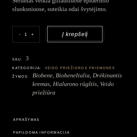
Serumas veikia giliausiuose epidermio
sluoksniuose, suteikia odai švytėjimo.
Serumas su hialurono rūgštimi kiekis
Į krepšelį
-
+
3
SKU:
KATEGORIJA:
VEIDO PRIEŽIŪROS PRIEMONĖS
Biobene
,
BiobeneItalia
,
Drėkinantis
ŽYMOS:
kremas
,
Hialurono rūgštis
,
Veido
priežiūra
APRAŠYMAS
PAPILDOMA INFORMACIJA