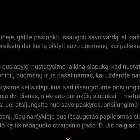
ėje, galite pasirinkti išsaugoti savo vardą, el. pa
reikėtų dar kartą pildyti savo duomenų, kai palieka
 puslapyje, nustatysime laikiną slapuką, kad nustat
inių duomenų ir jis pašalinamas, kai uždarote nar
tatysime kelis slapukus, kad išsaugotume prisijung
ioja dvi dienas, o ekrano parinkčių slapukai – metus
es. Jei atsijungsite nuo savo paskyros, prisijungimo 
ipsnį, jūsų naršyklėje bus išsaugotas papildomas 
ką tik redaguoto straipsnio įrašo ID. Jis baigiasi 