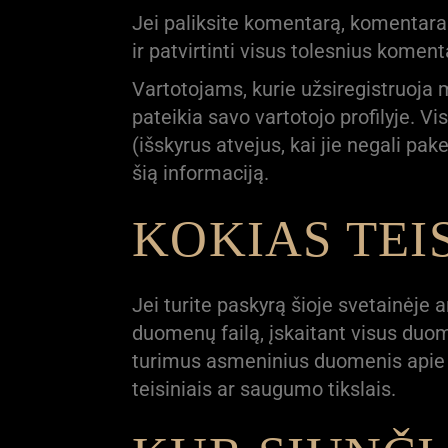
Jei paliksite komentarą, komentara
ir patvirtinti visus tolesnius koment
Vartotojams, kurie užsiregistruoja 
pateikia savo vartotojo profilyje. Vi
(išskyrus atvejus, kai jie negali pak
šią informaciją.
KOKIAS TEI
Jei turite paskyrą šioje svetainėje
duomenų failą, įskaitant visus duom
turimus asmeninius duomenis apie j
teisiniais ar saugumo tikslais.