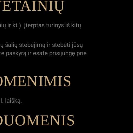
VETAINIŲ
 ir kt.). Įterptas turinys iš kitų
ų šalių stebėjimą ir stebėti jūsų
ite paskyrą ir esate prisijungę prie
OMENIMIS
. laišką.
DUOMENIS