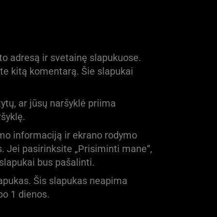
što adresą ir svetainę slapukuose.
te kitą komentarą. Šie slapukai
ytų, ar jūsų naršyklė priima
šyklę.
imo informaciją ir ekrano rodymo
. Jei pasirinksite „Prisiminti mane“,
slapukai bus pašalinti.
slapukas. Šis slapukas neapima
po 1 dienos.