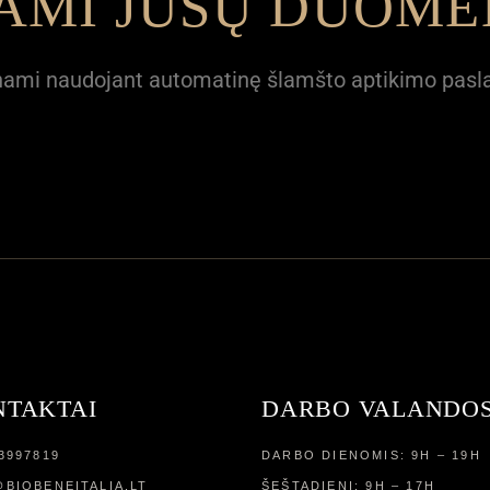
IAMI JŪSŲ DUOM
rinami naudojant automatinę šlamšto aptikimo pasl
NTAKTAI
DARBO VALANDO
3997819
DARBO DIENOMIS: 9H – 19H
BIOBENEITALIA.LT
ŠEŠTADIENĮ: 9H – 17H