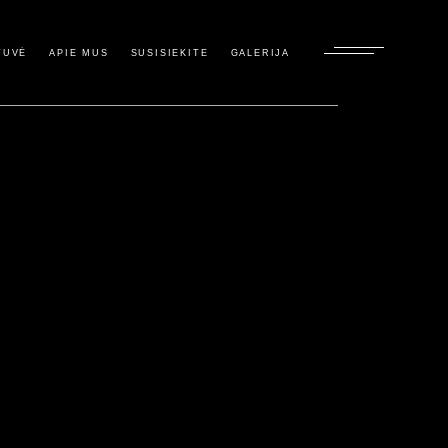
TUVĖ
APIE MUS
SUSISIEKITE
GALERIJA
a
jimas