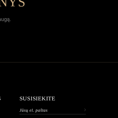
ENYS
augą.
S
SUSISIEKITE