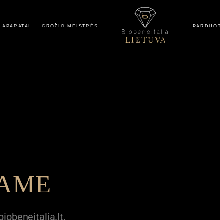
Paskyra
 APARATAI
GROŽIO MEISTRĖS
PARDUO
Apmokėjimas
Paskyr
Apmokė
SAME
iobeneitalia.lt.