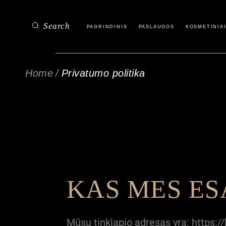
Kūno procedūros
Search
PAGRINDINIS
PASLAUGOS
KOSMETINIAI
Veido procedūros
Spa procedūros
Home
Privatumo politika
Manikiūras – Pedikiūras
Kūno procedūros
Ilgalaikis makiažas
Veido procedūros
Mokymai
Spa procedūros
Manikiūras – Pedikiūras
Ilgalaikis makiažas
Mokymai
KAS MES E
Mūsų tinklapio adresas yra: https://b