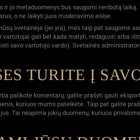
s ir jo metaduomenys bus saugomi neribotą laiką. 
arus, o ne laikyti juos moderavimo eilėje.
mūsų svetainėje (jei yra), mes taip pat saugome asm
si vartotojai gali bet kada matyti, redaguoti arba i
eisti savo vartotojo vardo). Svetainės administratori
SES TURITE Į SA
 arba palikote komentarų, galite prašyti gauti eks
enis, kuriuos mums pateikėte. Taip pat galite praš
us. Tai neapima jokių duomenų, kuriuos privalome 