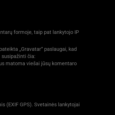
arų formoje, taip pat lankytojo IP
 pateikta „Gravatar“ paslaugai, kad
 susipažinti čia:
 bus matoma viešai jūsų komentaro
mis (EXIF GPS). Svetainės lankytojai