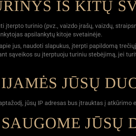
URINYS IŠ KITŲ S
įterpto turinio (pvz., vaizdo įrašų, vaizdų, straipsnių
lankytojas apsilankytų kitoje svetainėje.
apie jus, naudoti slapukus, įterpti papildomą trečiųj
ant sąveikos su įterptuoju turiniu stebėjimą, jei tur
IJAMĖS JŪSŲ DU
aptažodį, jūsų IP adresas bus įtrauktas į atkūrimo el
O SAUGOME JŪSŲ 