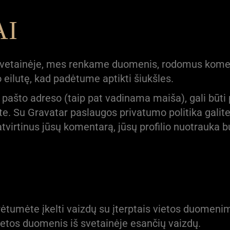
AI
svetainėje, mes renkame duomenis, rodomus koment
 eilutę, kad padėtume aptikti šiukšles.
. pašto adreso (taip pat vadinama maiša), gali būti
ate. Su Gravatar paslaugos privatumo politika galite
atvirtinus jūsų komentarą, jūsų profilio nuotrauka
urėtumėte įkelti vaizdų su įterptais vietos duomeni
 vietos duomenis iš svetainėje esančių vaizdų.