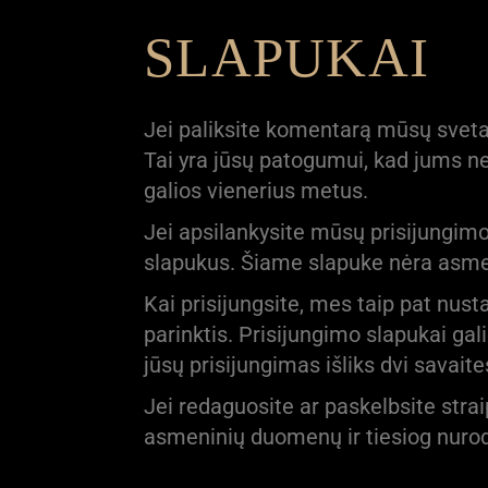
SLAPUKAI
Jei paliksite komentarą mūsų svetain
Tai yra jūsų patogumui, kad jums ne
galios vienerius metus.
Jei apsilankysite mūsų prisijungimo
slapukus. Šiame slapuke nėra asmen
Kai prisijungsite, mes taip pat nus
parinktis. Prisijungimo slapukai gal
jūsų prisijungimas išliks dvi savait
Jei redaguosite ar paskelbsite stra
asmeninių duomenų ir tiesiog nurodo 