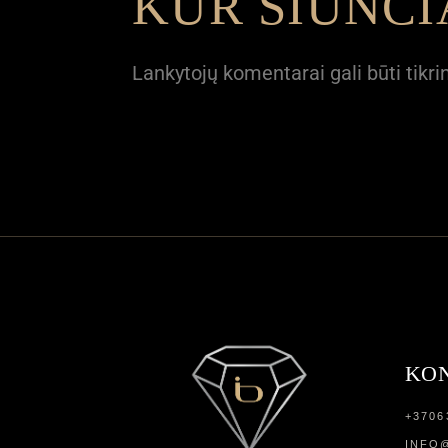
KUR SIUNČ
Lankytojų komentarai gali būti tik
KO
+3706
INFO@