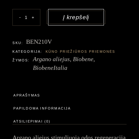
Į krepšelį
-
+
BEN210V
SKU:
KATEGORIJA:
KŪNO PRIEŽIŪROS PRIEMONĖS
Argano aliejus
,
Biobene
,
ŽYMOS:
BiobeneItalia
APRAŠYMAS
PAPILDOMA INFORMACIJA
ATSILIEPIMAI (0)
Argano aliejus stimuliuoja odos regeneraciją