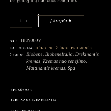
išsigelbėjimą nuo odos senėjimo.
Vynuogių aliejus kiekis
Į krepšelį
-
+
BEN060V
SKU:
KATEGORIJA:
KŪNO PRIEŽIŪROS PRIEMONĖS
Biobene
,
BiobeneItalia
,
Drėkinantis
ŽYMOS:
kremas
,
Kremas nuo senėjimo
,
Maitinantis kremas
,
Spa
APRAŠYMAS
PAPILDOMA INFORMACIJA
ATSILIEPIMAI (0)