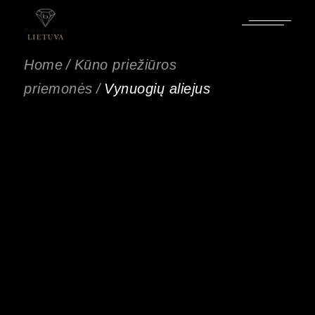
Pereiti
prie
turinio
Home
Kūno priežiūros
priemonės
Vynuogių aliejus