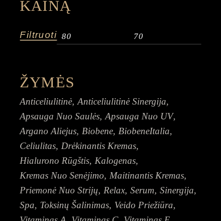
KAINĄ
Filtruoti
Min
Mak
kain
kain
ŽYMĖS
Anticeliulitinė
Anticeliulitinė Sinergija
Apsauga Nuo Saulės
Apsauga Nuo UV
Argano Aliejus
Biobene
BiobeneItalia
Celiulitas
Drėkinantis Kremas
Hialurono Rūgštis
Kalogenas
Kremas Nuo Senėjimo
Maitinantis Kremas
Priemonė Nuo Strijų
Relax
Serum
Sinergija
Spa
Toksinų Šalinimas
Veido Priežiūra
Vitaminas A
Vitaminas C
Vitaminas E